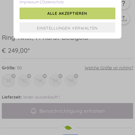
Impressum
|
Datenschutz
ALLE AKZEPTIEREN
Ring Twist, 14 Karat Gelbgold
€ 249,00*
Größe:
50
Welche Größe ist richtig?
50
52
54
56
58
Lieferzeit:
leider ausverkauft !
Benachrichtigung erhalten