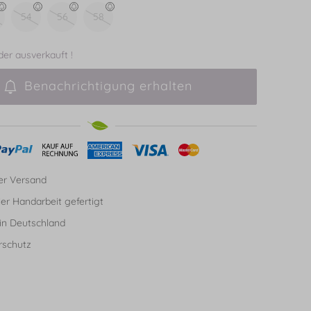
54
56
58
ider ausverkauft !
Benachrichtigung erhalten
er Versand
ller Handarbeit gefertigt
in Deutschland
rschutz