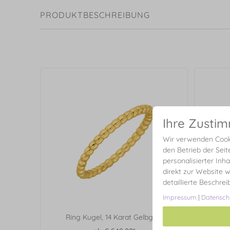
PRODUKTBESCHREIBUNG
Ihre Zusti
Wir verwenden Cooki
den Betrieb der Seit
personalisierter Inh
direkt zur Website w
detaillierte Beschre
Impressum
|
Datensch
Ring Kugel, 14 Karat Gelbgold
Rin