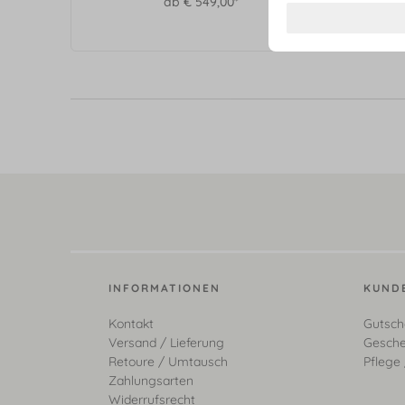
ab € 549,00*
INFORMATIONEN
KUND
Kontakt
Gutsch
Versand / Lieferung
Gesche
Retoure / Umtausch
Pflege 
Zahlungsarten
Widerrufsrecht