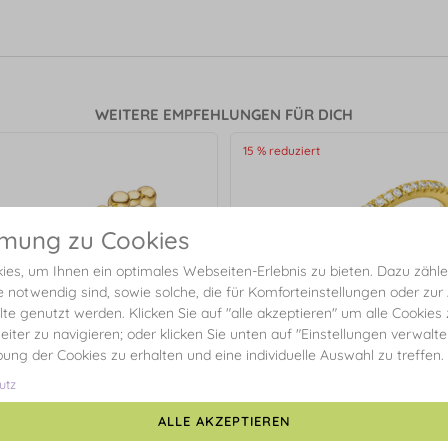
WEITERE EMPFEHLUNGEN FÜR DICH
15 % reduziert
mmung zu Cookies
es, um Ihnen ein optimales Webseiten-Erlebnis zu bieten. Dazu zählen
e notwendig sind, sowie solche, die für Komforteinstellungen oder zur
alte genutzt werden. Klicken Sie auf "alle akzeptieren" um alle Cookies
eiter zu navigieren; oder klicken Sie unten auf "Einstellungen verwalt
ibung der Cookies zu erhalten und eine individuelle Auswahl zu treffen.
utz
ALLE AKZEPTIEREN
g Kugel, 14 Karat Gelbgold
Ring Open mit Diamanten, 18
Gelbgold, Gr.56