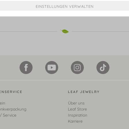
€ 299,00*
€ 649,00**
€ 549,00*
ENSERVICE
LEAF JEWELRY
ein
Über uns
nkverpackung
Leaf Store
/ Service
Inspiration
Karriere