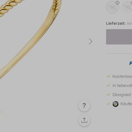
50
52
Lieferzeit:
le
Kostenlos
In liebevo
Designed 
Käufe