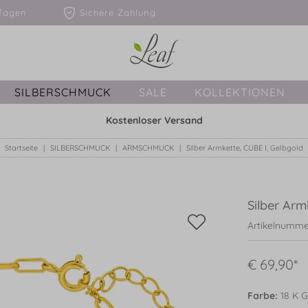
1-3 Tagen
Sichere Zahlung
SILBERSCHMUCK
SALE
KOLLEKTIONEN
Kostenloser Versand
Startseite
SILBERSCHMUCK
ARMSCHMUCK
Silber Armkette, CUBE I, Gelbgold
Silber Arm
Artikelnumme
€ 69,90*
Farbe:
18 K G