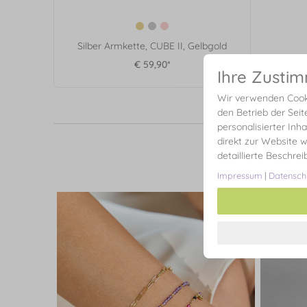
Silber Armkette, CUBE II, Gelbgold
€ 59,90*
Ihre Zusti
Wir verwenden Cooki
den Betrieb der Seit
personalisierter Inh
direkt zur Website w
detaillierte Beschre
Impressum
|
Datensch