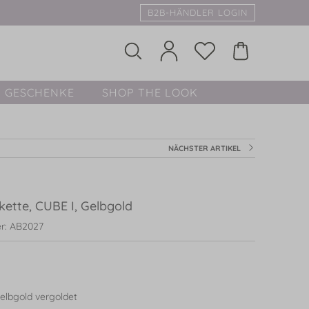
B2B-HÄNDLER LOGIN
GESCHENKE
SHOP THE LOOK
NÄCHSTER ARTIKEL
kette, CUBE I, Gelbgold
r: AB2027
elbgold vergoldet