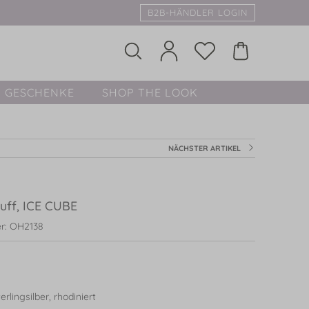
B2B-HÄNDLER LOGIN
GESCHENKE
SHOP THE LOOK
NÄCHSTER ARTIKEL
cuff, ICE CUBE
r: OH2138
rlingsilber, rhodiniert