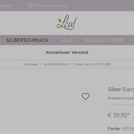
1-3 Tagen
Sichere Zahlung
SILBERSCHMUCK
SALE
KOLLEKTIONEN
Kostenloser Versand
Startseite
SILBERSCHMUCK
Silber Earcuff, ICE CUBE
Silber Ear
Artikelnumme
€ 39,90*
Farbe:
925 Ste