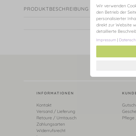
Wir verwenden Cooki
PRODUKTBESCHREIBUNG
den Betrieb der Seit
personalisierter Inh
direkt zur Website w
detaillierte Beschre
Impressum
|
Datensch
INFORMATIONEN
KUND
Kontakt
Gutsch
Versand / Lieferung
Gesche
Retoure / Umtausch
Pflege 
Zahlungsarten
Widerrufsrecht