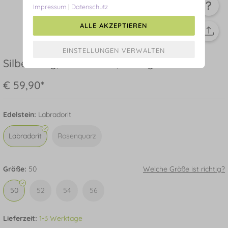
Impressum
|
Datenschutz
ALLE AKZEPTIEREN
Silber Ring, Oval Gems, Rosegold
€ 59,90*
Edelstein:
Labradorit
Labradorit
Rosenquarz
Größe:
50
Welche Größe ist richtig?
50
52
54
56
Lieferzeit:
1-3 Werktage