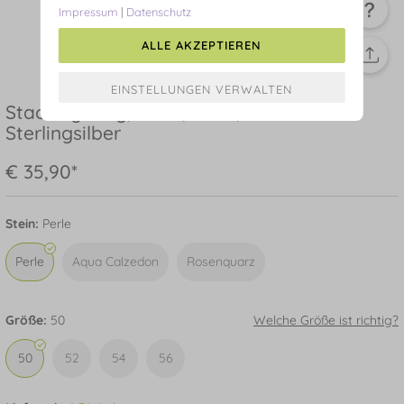
Impressum
|
Datenschutz
ALLE AKZEPTIEREN
Stacking Ring, Perle, 3mm, 925
Sterlingsilber
€ 35,90*
Stein:
Perle
Perle
Aqua Calzedon
Rosenquarz
Größe:
50
Welche Größe ist richtig?
50
52
54
56