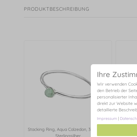
PRODUKTBESCHREIBUNG
Ihre Zusti
Wir verwenden Cooki
den Betrieb der Seit
personalisierter Inh
direkt zur Website w
detaillierte Beschre
Impressum
|
Datensch
Stacking Ring, Aqua Calzedon, 3mm, 925
Stacki
Sterlingsilber