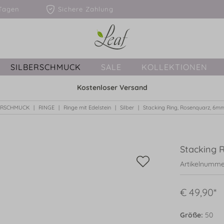
1-3 Tagen
Sichere Zahlung
SILBERSCHMUCK
SALE
KOLLEKTIONEN
Kostenloser Versand
ERSCHMUCK
RINGE
Ringe mit Edelstein
Silber
Stacking Ring, Rosenquarz, 6mm,
Stacking R
Artikelnumme
€ 49,90*
Größe:
50