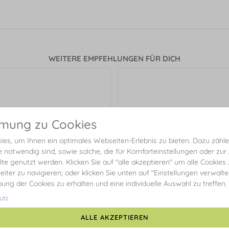
WEITERE EMPFEHLUNGEN FÜR DICH
mmung zu Cookies
es, um Ihnen ein optimales Webseiten-Erlebnis zu bieten. Dazu zählen
e notwendig sind, sowie solche, die für Komforteinstellungen oder zur
alte genutzt werden. Klicken Sie auf "alle akzeptieren" um alle Cookies
eiter zu navigieren; oder klicken Sie unten auf "Einstellungen verwalt
ibung der Cookies zu erhalten und eine individuelle Auswahl zu treffen.
utz
ng Ring, Rosenquarz, 3mm, 925
ALLE AKZEPTIEREN
Sterlingsilber