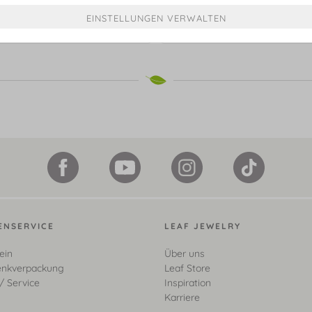
Memoryring, 925 Sterlingsi
€ 35,90*
€ 59,90*
ENSERVICE
LEAF JEWELRY
ein
Über uns
nkverpackung
Leaf Store
/ Service
Inspiration
Karriere