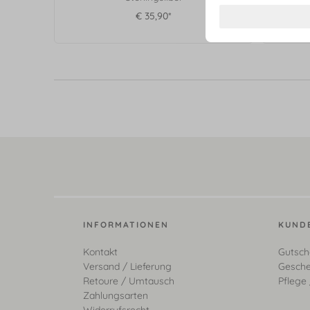
€ 35,90*
INFORMATIONEN
KUND
Kontakt
Gutsch
Versand / Lieferung
Gesche
Retoure / Umtausch
Pflege 
Zahlungsarten
Widerrufsrecht