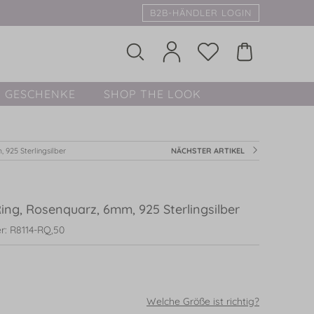
B2B-HÄNDLER LOGIN
GESCHENKE
SHOP THE LOOK
 925 Sterlingsilber
NÄCHSTER ARTIKEL
ing, Rosenquarz, 6mm, 925 Sterlingsilber
r: R8114-RQ,50
Welche Größe ist richtig?