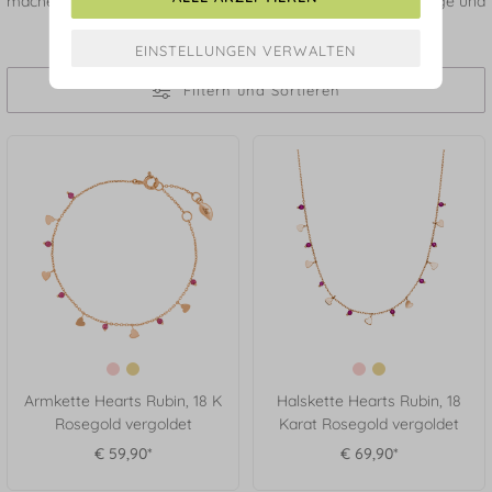
machen Sunset Glow zum perfekten Begleiter für sonnige Tage und
laue Sommernächte.
Filtern und Sortieren
Armkette Hearts Rubin, 18 K
Halskette Hearts Rubin, 18
Rosegold vergoldet
Karat Rosegold vergoldet
€ 59,90*
€ 69,90*