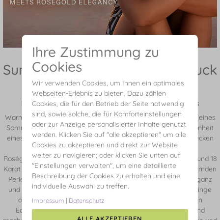
Ihre Zustimmung zu
Cookies
Sunset Glow - Roségold Schmuck
für den Sommer
Wir verwenden Cookies, um Ihnen ein optimales
Webseiten-Erlebnis zu bieten. Dazu zählen
Inspiriert von den Farben des Sonnenuntergangs
Cookies, die für den Betrieb der Seite notwendig
sind, sowie solche, die für Komforteinstellungen
Warme Rosétöne, sanftes Gold und das besondere Leuchten eines
oder zur Anzeige personalisierter Inhalte genutzt
Sommerabends - die Sunset Glow Kollektion vereint die Schönheit
werden. Klicken Sie auf "alle akzeptieren" um alle
eines Sonnenuntergangs in stilvollen Schmuckdesigns. Entdecken
Cookies zu akzeptieren und direkt zur Website
Sie Schmuck aus 925 Sterlingsilber mit 18 Karat
weiter zu navigieren; oder klicken Sie unten auf
Roségoldvergoldung sowie ausgewählte Stücke aus 14 Karat und 18
"Einstellungen verwalten", um eine detaillierte
Karat Roségold, veredelt mit Rosenquarz, Rubin und schimmernden
Beschreibung der Cookies zu erhalten und eine
Perlen. Die sommerliche Kollektion steht für Leichtigkeit, Eleganz
individuelle Auswahl zu treffen.
und feminine Ausstrahlung. Ob Halsketten, Armbänder, Ohrringe
oder Ringe - die warmen Roségoldtöne und ausgewählten
Impressum
|
Datenschutz
Edelsteine verleihen jedem Look einen natürlichen Glow und
ALLE AKZEPTIEREN