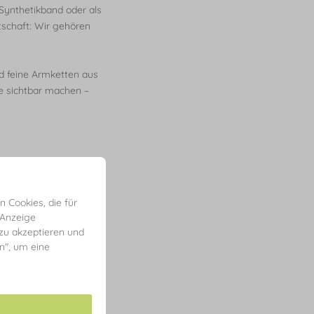
Synthetikband oder als
tschaft: Wir gehören
d feine Armketten aus
e sichtbar machen –
 Cookies, die für
 Anzeige
 zu akzeptieren und
en", um eine