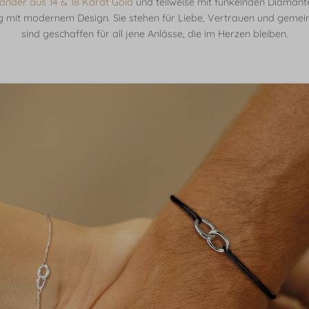
nder aus 14 & 18 Karat Gold
und teilweise mit funkelnden Diamant
 mit modernem Design. Sie stehen für Liebe, Vertrauen und gem
sind geschaffen für all jene Anlässe, die im Herzen bleiben.