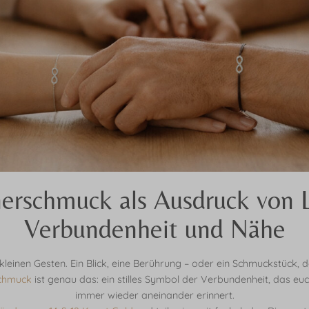
nerschmuck als Ausdruck von L
Verbundenheit und Nähe
in kleinen Gesten. Ein Blick, eine Berührung – oder ein Schmuckstück,
chmuck
ist genau das: ein stilles Symbol der Verbundenheit, das euc
immer wieder aneinander erinnert.