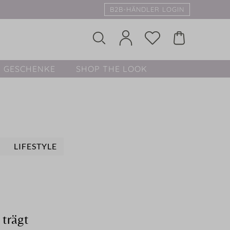
B2B-HÄNDLER LOGIN
GESCHENKE
SHOP THE LOOK
E
LIFESTYLE
trägt