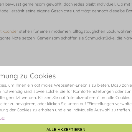
 bewusst gemeinsam gewählt, doch jedes bleibt individuell. Ob mit 
odell erzählt seine eigene Geschichte und trägt dennoch dieselbe Bo
etikbänder
stehen für einen modernen, alltagstauglichen Look, währen
egante Note setzen. Gemeinsam schaffen sie Schmuckstücke, die Näh
mmung zu Cookies
es, um Ihnen ein optimales Webseiten-Erlebnis zu bieten. Dazu zählen
e notwendig sind, sowie solche, die für Komforteinstellungen oder zur
alte genutzt werden. Klicken Sie auf "alle akzeptieren" um alle Cookies
eiter zu navigieren; oder klicken Sie unten auf "Einstellungen verwalt
ibung der Cookies zu erhalten und eine individuelle Auswahl zu treffen.
utz
ALLE AKZEPTIEREN