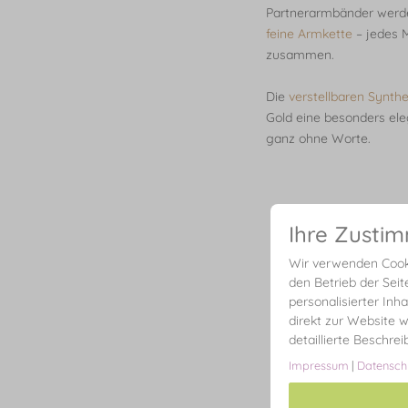
Partnerarmbänder werden
feine Armkette
– jedes M
zusammen.
Die
verstellbaren Synth
Gold eine besonders el
ganz ohne Worte.
Ihre Zusti
Wir verwenden Cooki
den Betrieb der Seit
personalisierter Inh
direkt zur Website w
detaillierte Beschre
Impressum
|
Datensch