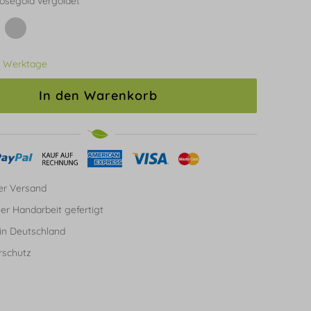
osegold vergoldet
3 Werktage
In den Warenkorb
er Versand
ller Handarbeit gefertigt
in Deutschland
rschutz