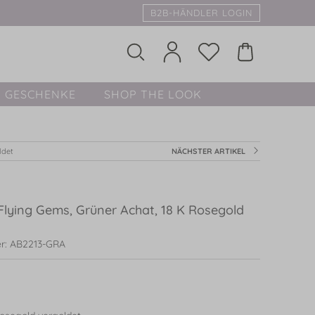
B2B-HÄNDLER LOGIN
GESCHENKE
SHOP THE LOOK
ldet
NÄCHSTER ARTIKEL
Flying Gems, Grüner Achat, 18 K Rosegold
r: AB2213-GRA