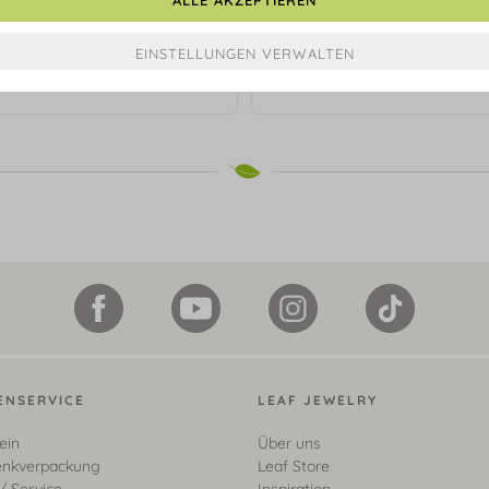
Halskette Flying Gems, Grüner
t, 90cm, 18 Karat Rosegold
€ 59,90*
vergoldet
€ 109,90*
ENSERVICE
LEAF JEWELRY
ein
Über uns
nkverpackung
Leaf Store
/ Service
Inspiration