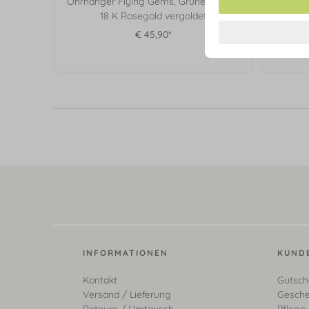
Ohrhänger Flying Gems, Grüner Achat,
Lange 
18 K Rosegold vergoldet
Acha
€ 45,90*
INFORMATIONEN
KUND
Kontakt
Gutsch
Versand / Lieferung
Gesche
Retoure / Umtausch
Pflege 