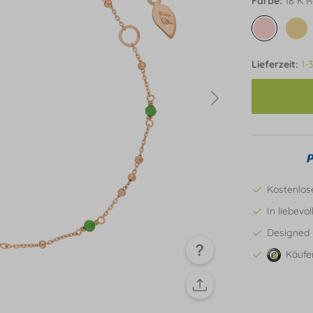
Farbe:
18 K R
Lieferzeit:
1-
Kostenlos
In liebevo
Designed 
Käufe