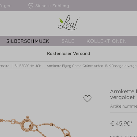
1-3 Tagen
Sichere Zahlung
SILBERSCHMUCK
SALE
KOLLEKTIONEN
Kostenloser Versand
rtseite
SILBERSCHMUCK
Armkette Flying Gems, Grüner Achat, 18 K Rosegold vergo
Armkette 
vergoldet
Artikelnumme
€ 45,90*