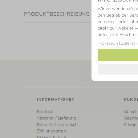
Wir verwenden Cooki
PRODUKTBESCHREIBUNG
den Betrieb der Seit
personalisierter Inh
direkt zur Website w
detaillierte Beschre
Impressum
|
Datensch
INFORMATIONEN
KUND
Kontakt
Gutsch
Versand / Lieferung
Gesche
Retoure / Umtausch
Pflege 
Zahlungsarten
Widerrufsrecht