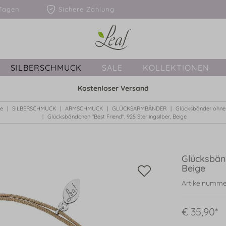
1-3 Tagen
Sichere Zahlung
SILBERSCHMUCK
SALE
KOLLEKTIONEN
Kostenloser Versand
te
SILBERSCHMUCK
ARMSCHMUCK
GLÜCKSARMBÄNDER
Glücksbänder ohne 
Glücksbändchen "Best Friend", 925 Sterlingsilber, Beige
Glücksbänd
Beige
Artikelnumme
€ 35,90*