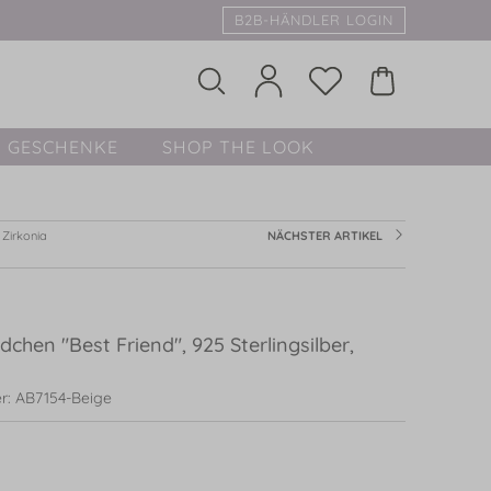
B2B-HÄNDLER LOGIN
GESCHENKE
SHOP THE LOOK
Zirkonia
NÄCHSTER ARTIKEL
chen "Best Friend", 925 Sterlingsilber,
r: AB7154-Beige