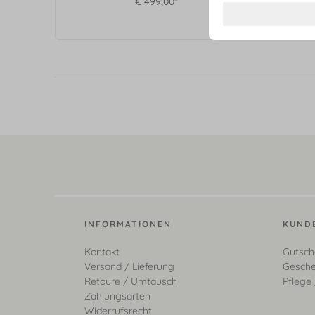
€ 499,00*
INFORMATIONEN
KUND
Kontakt
Gutsch
Versand / Lieferung
Gesche
Retoure / Umtausch
Pflege 
Zahlungsarten
Widerrufsrecht