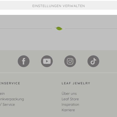
€ 499,00*
€ 598,00*
ENSERVICE
LEAF JEWELRY
ein
Über uns
nkverpackung
Leaf Store
/ Service
Inspiration
Karriere