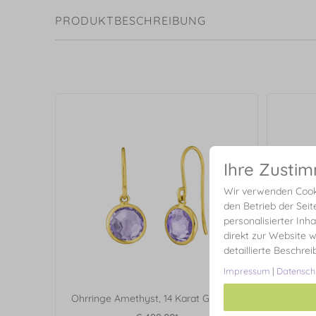
PRODUKTBESCHREIBUNG
Ihre Zusti
Wir verwenden Cooki
den Betrieb der Seit
personalisierter Inh
direkt zur Website w
detaillierte Beschre
Impressum
|
Datensch
Ohrringe Amethyst, 14 Karat Gelbgold
Ring