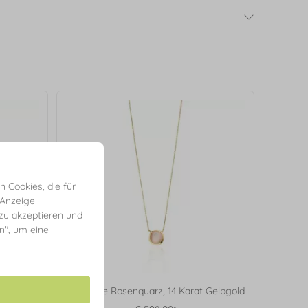
 Cookies, die für
 Anzeige
 zu akzeptieren und
en", um eine
4 Karat
Halskette Rosenquarz, 14 Karat Gelbgold