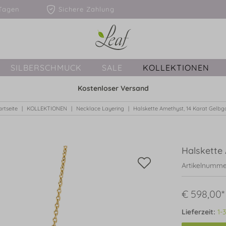
1-3 Tagen
Sichere Zahlung
SILBERSCHMUCK
SALE
KOLLEKTIONEN
Kostenloser Versand
artseite
KOLLEKTIONEN
Necklace Layering
Halskette Amethyst, 14 Karat Gelbg
Halskette
Artikelnumme
€ 598,00*
Lieferzeit:
1-