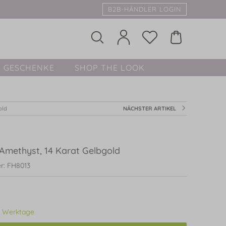
B2B-HÄNDLER LOGIN
GESCHENKE
SHOP THE LOOK
old
NÄCHSTER ARTIKEL
 Amethyst, 14 Karat Gelbgold
r: FH8013
3 Werktage