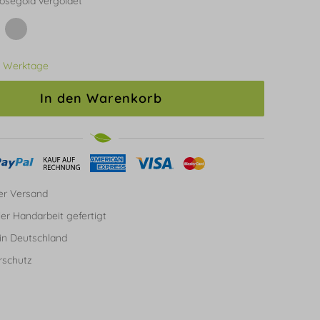
osegold vergoldet
3 Werktage
In den Warenkorb
er Versand
ller Handarbeit gefertigt
in Deutschland
rschutz