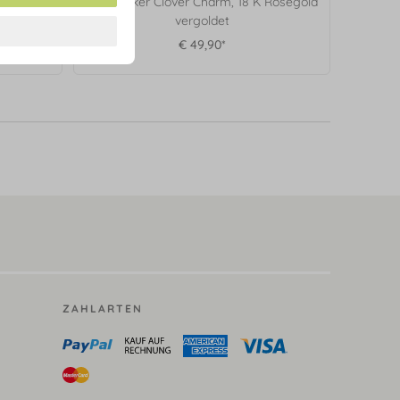
Rosegold
Ohrstecker Clover Charm, 18 K Rosegold
vergoldet
€ 49,90*
ZAHLARTEN