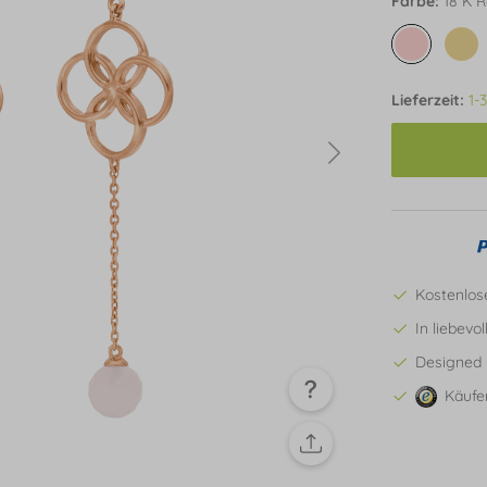
Farbe:
18 K R
Lieferzeit:
1-
Kostenlos
In liebevo
Designed 
Käufe