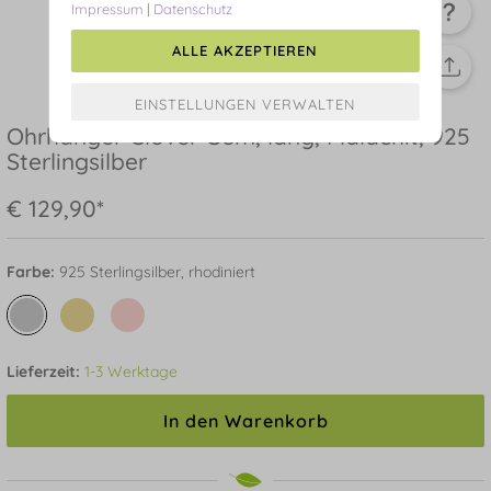
Impressum
|
Datenschutz
ALLE AKZEPTIEREN
Ohrhänger Clover Gem, lang, Malachit, 925
Sterlingsilber
€ 129,90*
Farbe:
925 Sterlingsilber, rhodiniert
Lieferzeit:
1-3 Werktage
In den Warenkorb