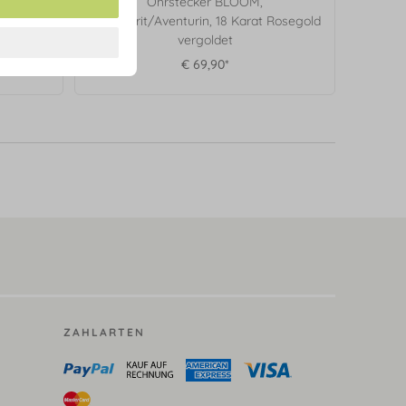
Ohrstecker BLOOM,
Karat
Labradorit/Aventurin, 18 Karat Rosegold
vergoldet
€ 69,90*
ZAHLARTEN