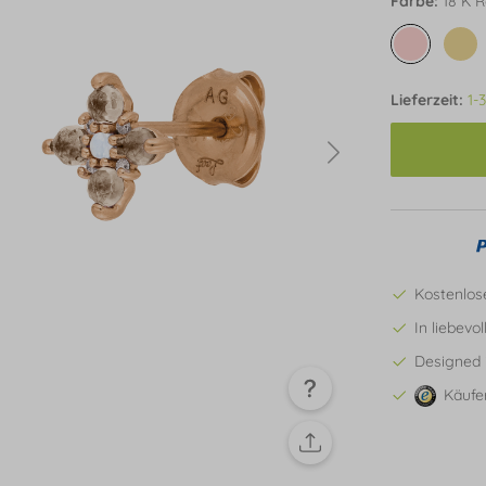
Farbe:
18 K R
Lieferzeit:
1-
Kostenlos
In liebevo
Designed 
Käufe