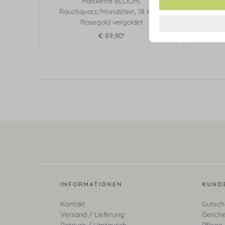
Halskette BLOOM,
Rauchquarz/Mondstein, 18 Karat
Rauc
Rosegold vergoldet
€ 89,90*
INFORMATIONEN
KUND
Kontakt
Gutsch
Versand / Lieferung
Gesche
Retoure / Umtausch
Pflege 