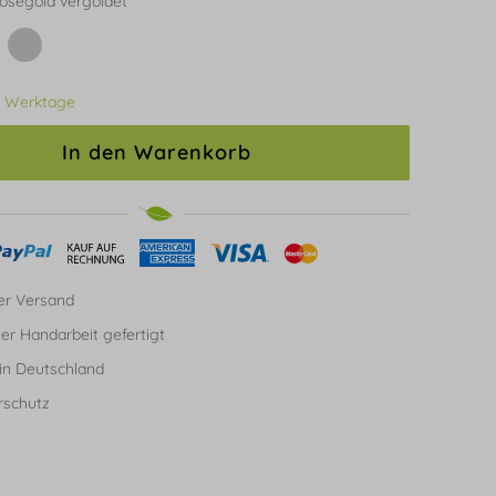
osegold vergoldet
3 Werktage
In den Warenkorb
er Versand
ller Handarbeit gefertigt
in Deutschland
rschutz