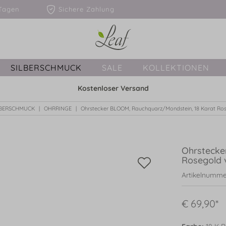
1-3 Tagen
Sichere Zahlung
SILBERSCHMUCK
SALE
KOLLEKTIONEN
Kostenloser Versand
LBERSCHMUCK
OHRRINGE
Ohrstecker BLOOM, Rauchquarz/Mondstein, 18 Karat Ro
Ohrstecke
Rosegold 
Artikelnumme
€ 69,90*