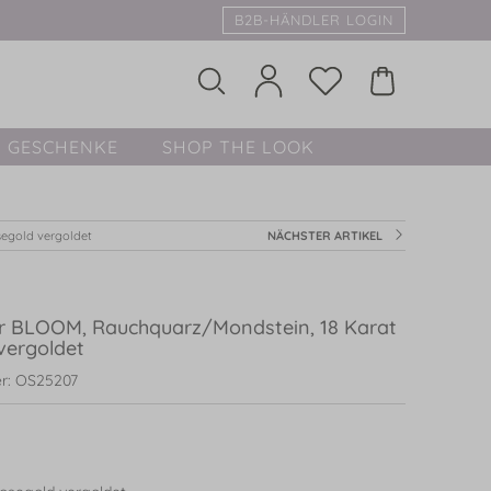
B2B-HÄNDLER LOGIN
GESCHENKE
SHOP THE LOOK
segold vergoldet
NÄCHSTER ARTIKEL
r BLOOM, Rauchquarz/Mondstein, 18 Karat
vergoldet
r: OS25207