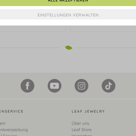
Creolen BLOOM,
Armkette BLOOM,
hquarz/Mondstein, 18 Karat
Rauchquarz/Mondstein, 18 
Rosegold vergoldet
Rosegold vergoldet
€ 99,90*
€ 69,90*
ENSERVICE
LEAF JEWELRY
ein
Über uns
nkverpackung
Leaf Store
/ Service
Inspiration