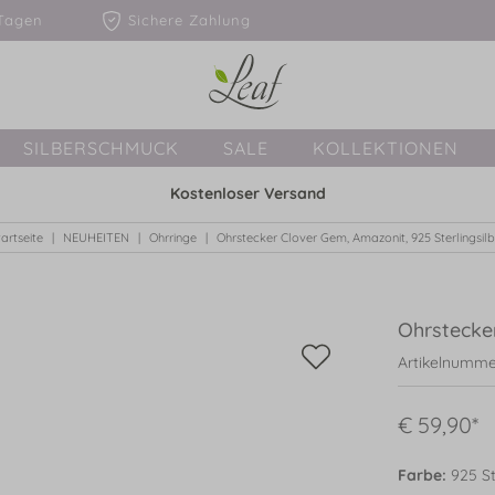
1-3 Tagen
Sichere Zahlung
SILBERSCHMUCK
SALE
KOLLEKTIONEN
Kostenloser Versand
tartseite
NEUHEITEN
Ohrringe
Ohrstecker Clover Gem, Amazonit, 925 Sterlingsilb
Ohrstecker
Artikelnumme
€ 59,90*
Farbe:
925 Ste