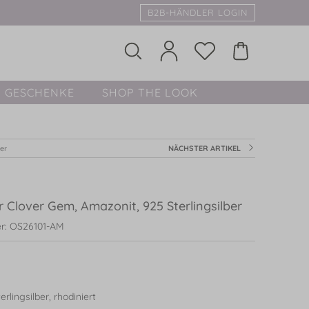
B2B-HÄNDLER LOGIN
GESCHENKE
SHOP THE LOOK
er
NÄCHSTER ARTIKEL
 Clover Gem, Amazonit, 925 Sterlingsilber
r: OS26101-AM
rlingsilber, rhodiniert