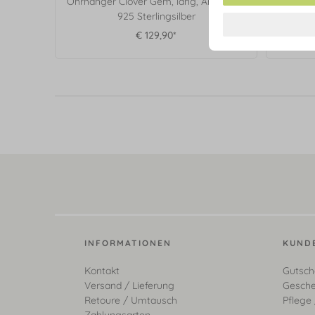
Ohrhänger Clover Gem, lang, Amazonit,
Creol
925 Sterlingsilber
€ 129,90*
INFORMATIONEN
KUND
Kontakt
Gutsch
Versand / Lieferung
Gesche
Retoure / Umtausch
Pflege 
Zahlungsarten