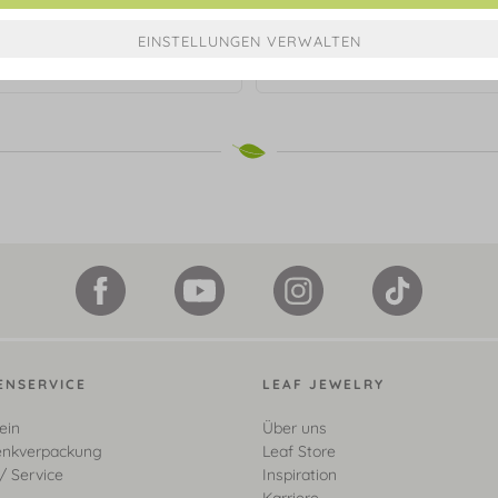
en Clover Gem, Amazonit, 925
Halskette Clover Gem, Amazon
Sterlingsilber
Sterlingsilber
€ 99,90*
€ 99,90*
ENSERVICE
LEAF JEWELRY
ein
Über uns
nkverpackung
Leaf Store
/ Service
Inspiration
Karriere