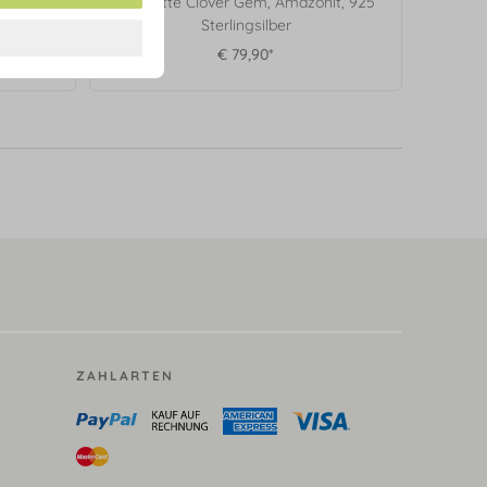
it, 925
Armkette Clover Gem, Amazonit, 925
Sterlingsilber
€ 79,90*
ZAHLARTEN