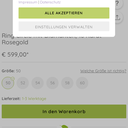
Impressum
|
Datenschutz
ALLE AKZEPTIEREN
Ring Circle mit Diamanten, 18 Karat
Rosegold
€ 599,00*
Größe:
50
Welche Größe ist richtig?
50
52
54
56
58
60
Lieferzeit:
1-3 Werktage
In den Warenkorb