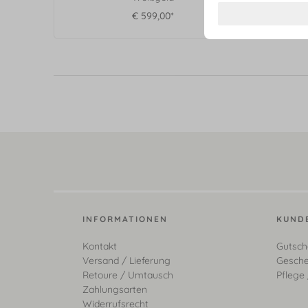
€ 599,00*
INFORMATIONEN
KUND
Kontakt
Gutsch
Versand / Lieferung
Gesche
Retoure / Umtausch
Pflege 
Zahlungsarten
Widerrufsrecht