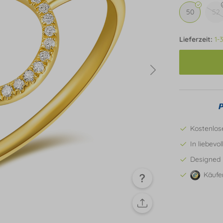
50
52
Lieferzeit:
1-
Kostenlos
In liebevo
Designed 
Käufe