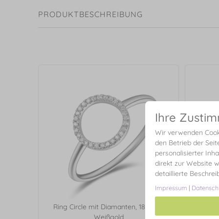
PRODUKTBESCHREIBUNG
Ihre Zusti
Wir verwenden Cooki
den Betrieb der Seit
personalisierter Inh
direkt zur Website w
detaillierte Beschre
Impressum
|
Datensch
Ring Circle mit Diamanten, 18 Karat
Ring C
Weißgold