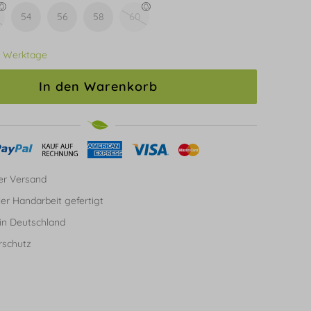
54
56
58
60
3 Werktage
In den Warenkorb
er Versand
ller Handarbeit gefertigt
in Deutschland
rschutz