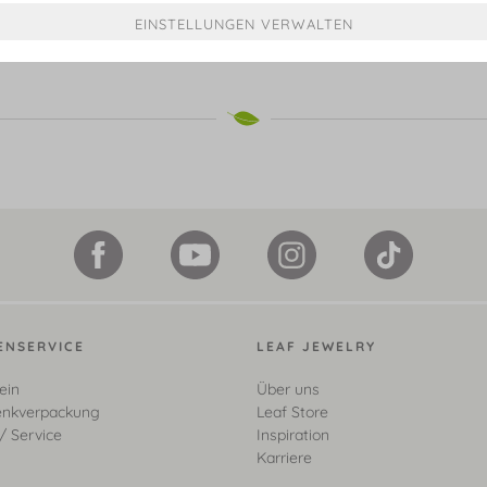
€ 599,00*
€ 649,00*
ENSERVICE
LEAF JEWELRY
ein
Über uns
nkverpackung
Leaf Store
/ Service
Inspiration
Karriere