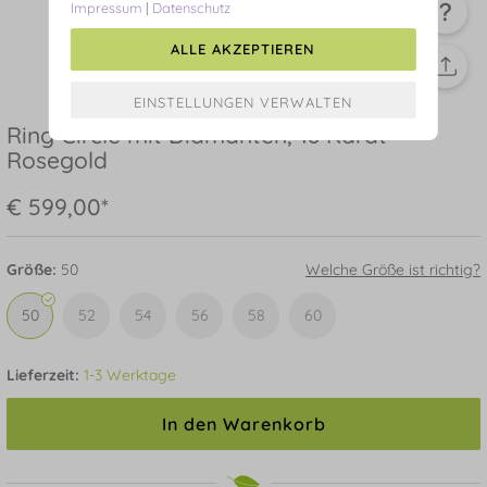
Impressum
|
Datenschutz
ALLE AKZEPTIEREN
Ring Circle mit Diamanten, 18 Karat
Rosegold
€ 599,00*
Größe:
50
Welche Größe ist richtig?
50
52
54
56
58
60
Lieferzeit:
1-3 Werktage
In den Warenkorb