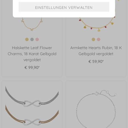
Halskette Leaf Flower
Armkette Hearts Rubin, 18 K
Charms, 18 Karat Gelbgold
Gelbgold vergoldet
vergoldet
€ 59,90*
€ 99,90*