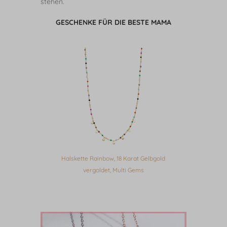
stehen.
GESCHENKE FÜR DIE BESTE MAMA
arat
Halskette Rainbow, 18 Karat Gelbgold
Hal
le
vergoldet, Multi Gems
R