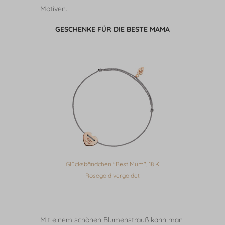
Motiven.
GESCHENKE FÜR DIE BESTE MAMA
 925
Glücksbändchen "Best Mum", 18 K
Glück
Rosegold vergoldet
Mit einem schönen Blumenstrauß kann man