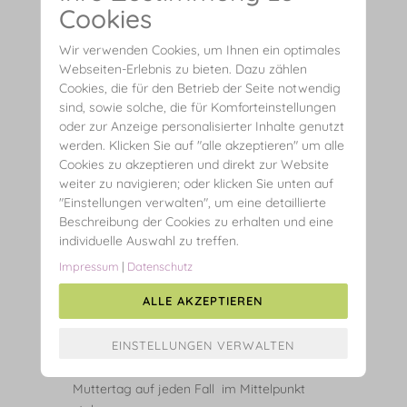
ALLGEMEIN
FASHION
TIPPS
Cookies
Wir sagen: WOW MOM!
Wir verwenden Cookies, um Ihnen ein optimales
Webseiten-Erlebnis zu bieten. Dazu zählen
28. April 2019
Cookies, die für den Betrieb der Seite notwendig
sind, sowie solche, die für Komforteinstellungen
oder zur Anzeige personalisierter Inhalte genutzt
werden. Klicken Sie auf "alle akzeptieren" um alle
Cookies zu akzeptieren und direkt zur Website
weiter zu navigieren; oder klicken Sie unten auf
"Einstellungen verwalten", um eine detaillierte
Beschreibung der Cookies zu erhalten und eine
individuelle Auswahl zu treffen.
Impressum
|
Datenschutz
ALLE AKZEPTIEREN
Mütter sind einfach großartig! Auch wenn
Mütter das ganze Jahr über
Aufmerksamkeit und Dankbarkeit verdient
haben, sollte diese wunderbare Frau am
Muttertag auf jeden Fall im Mittelpunkt