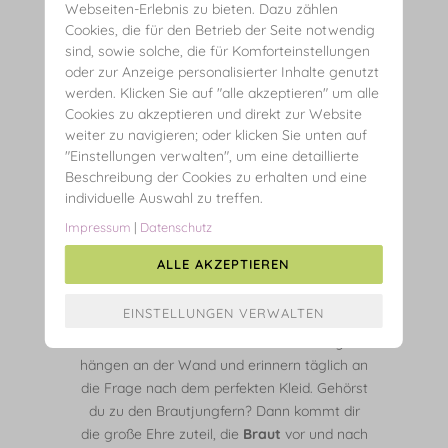
FASHION
TIPPS
Webseiten-Erlebnis zu bieten. Dazu zählen
Cookies, die für den Betrieb der Seite notwendig
Team Braut
sind, sowie solche, die für Komforteinstellungen
oder zur Anzeige personalisierter Inhalte genutzt
16. April 2018
werden. Klicken Sie auf "alle akzeptieren" um alle
Cookies zu akzeptieren und direkt zur Website
weiter zu navigieren; oder klicken Sie unten auf
"Einstellungen verwalten", um eine detaillierte
Beschreibung der Cookies zu erhalten und eine
individuelle Auswahl zu treffen.
Impressum
|
Datenschutz
ALLE AKZEPTIEREN
Die Hochzeitssaison steht an. Einladungen
hängen an der Wand und erinnern täglich an
die Frage nach dem perfekten Kleid. Gehörst
du zu den Brautjungfern? Dann kommt dir
die große Ehre zuteil, die
Braut
vor und nach